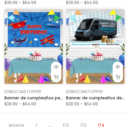
$38.99 – $64.99
$38.99 – $64.99
EDIBLECAKETOPPER
EDIBLECAKETOPPER
Banner de cumpleaños personalizado para entusiastas de los aviones voladores
Banner de cumpleaños de camioneta eléctrica Bn con membresía Amazon Prime, decoración de fondo de fiesta personalizada
$38.99 – $64.99
$38.99 – $64.99
Anterior
1
…
172
173
174