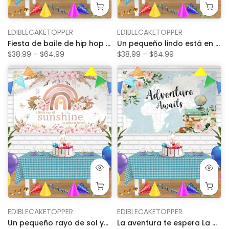
EDIBLECAKETOPPER
EDIBLECAKETOPPER
Fiesta de baile de hip hop de los años 2000 con pancarta de cumpleaños de Bn en el tiempo, decoración de fondo de fiesta personalizada
Un pequeño lindo está en camino Camión naranja Citrus Bn Banner de cumpleaños Decoración de fondo de fiesta personalizada
$38.99 – $64.99
$38.99 – $64.99
EDIBLECAKETOPPER
EDIBLECAKETOPPER
Un pequeño rayo de sol ya casi está aquí, pancarta de cumpleaños con diseño de arcoíris floral rosa, decoración personalizada para fiesta
La aventura te espera La aventura comienza Mapa Alrededor del mundo Banner de cumpleaños Bn Decoración de fondo de fiesta personalizada