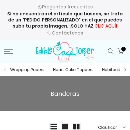
Saltar
Preguntas frecuentes
al
Si no encuentras el artículo que buscas, se trata
contenido
de un "PEDIDO PERSONALIZADO" en el que puedes
subir tu propia imagen. ¡SOLO HAZ
CLIC AQUÍ!
Contáctenos
0
Wrapping Papers
Heart Cake Toppers
Habitación ce
Banderas
Clasificar