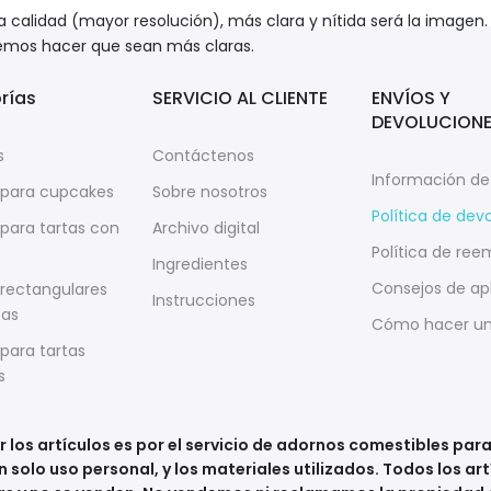
a calidad (mayor resolución), más clara y nítida será la imagen
emos hacer que sean más claras.
rías
SERVICIO AL CLIENTE
ENVÍOS Y
DEVOLUCION
s
Contáctenos
Información de
 para cupcakes
Sobre nosotros
Política de dev
para tartas con
Archivo digital
Política de ree
Ingredientes
Consejos de ap
rectangulares
Instrucciones
tas
Cómo hacer un
para tartas
s
 los artículos es por el servicio de adornos comestibles par
solo uso personal, y los materiales utilizados. Todos los art