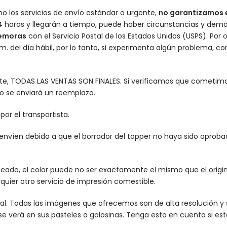
o los servicios de envío estándar o urgente,
no garantizamos e
 horas y llegarán a tiempo, puede haber circunstancias y demo
demoras
con el Servicio Postal de los Estados Unidos (USPS).
Por o
. m. del día hábil, por lo tanto, si experimenta algún problema
nte, TODAS LAS VENTAS SON FINALES. Si verificamos que cometimos
go se enviará un reemplazo.
or el transportista.
envíen debido a que el borrador del topper no haya sido aproba
ado, el color puede no ser exactamente el mismo que el origina
quier otro servicio de impresión comestible.
. Todas las imágenes que ofrecemos son de alta resolución y se 
se verá en sus pasteles o golosinas. Tenga esto en cuenta si es